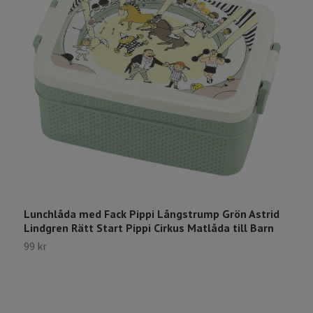
Lunchlåda med Fack Pippi Långstrump Grön Astrid
V
Lindgren Rätt Start Pippi Cirkus Matlåda till Barn
L
99 kr
1