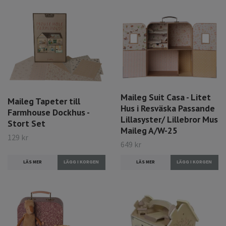
Maileg Suit Casa - Litet
Maileg Tapeter till
Hus i Resväska Passande
Farmhouse Dockhus -
Lillasyster/ Lillebror Mus
Stort Set
Maileg A/W-25
129 kr
649 kr
LÄS MER
LÄS MER