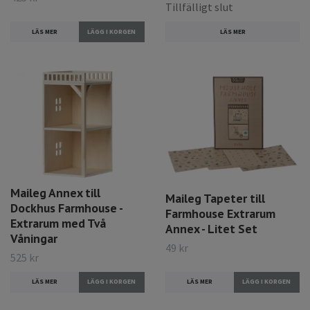
Tillfälligt slut
LÄS MER
LÄS MER
Maileg Annex till
Maileg Tapeter till
Dockhus Farmhouse -
Farmhouse Extrarum
Extrarum med Två
Annex - Litet Set
Våningar
49 kr
525 kr
LÄS MER
LÄS MER