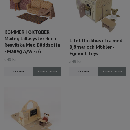
KOMMER I OKTOBER
Maileg Lillasyster Ren i
Litet Dockhus i Trä med
Resväska Med Bäddsoffa
Björnar och Möbler -
- Maileg A/W -26
Egmont Toys
649 kr
549 kr
LÄS MER
LÄS MER