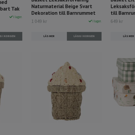
med
Naturmaterial Beige Svart
Leksaksfö
bart Tak
Dekoration till Barnrummet
till Barn
I lager.
1 049 kr
649 kr
I lager.
LÄS MER
LÄS MER