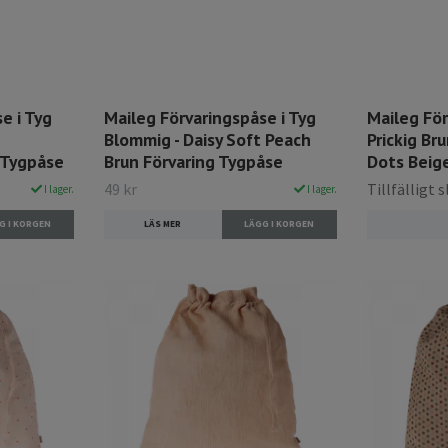
e i Tyg
Maileg Förvaringspåse i Tyg
Maileg För
Blommig - Daisy Soft Peach
Prickig Br
 Tygpåse
Brun Förvaring Tygpåse
Dots Beig
49 kr
Tillfälligt s
I lager.
I lager.
LÄS MER