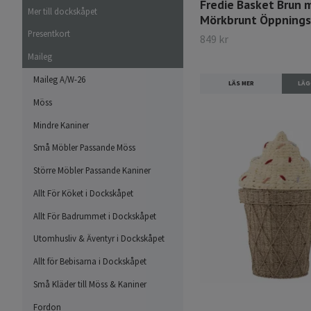
Fredie Basket Brun 
Mer till dockskåpet
Mörkbrunt Öppnings
Presentkort
849 kr
Maileg
Maileg A/W-26
LÄS MER
Möss
Mindre Kaniner
Små Möbler Passande Möss
Större Möbler Passande Kaniner
Allt För Köket i Dockskåpet
Allt För Badrummet i Dockskåpet
Utomhusliv & Äventyr i Dockskåpet
Allt för Bebisarna i Dockskåpet
Små Kläder till Möss & Kaniner
Fordon