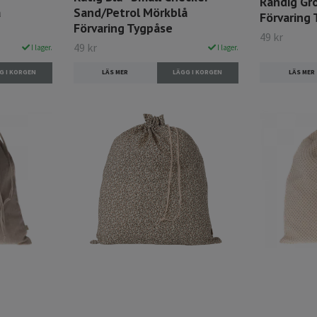
Randig Grö
å
Sand/Petrol Mörkblå
Förvaring
Förvaring Tygpåse
49 kr
49 kr
I lager.
I lager.
LÄS MER
LÄS MER