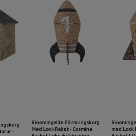
Bloomingville Förvaringskorg
Bloomingvi
ingskorg
Med Lock Raket - Cosmina
med Lock 
atur -
Basket Leksaksförvaring
Basket Li