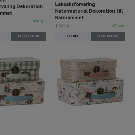
Leksaksförvaring
rvaring Dekoration
Naturmaterial Dekoration till
rummet
Barnrummet
I lager.
1 049 kr
I lager.
LÄS MER