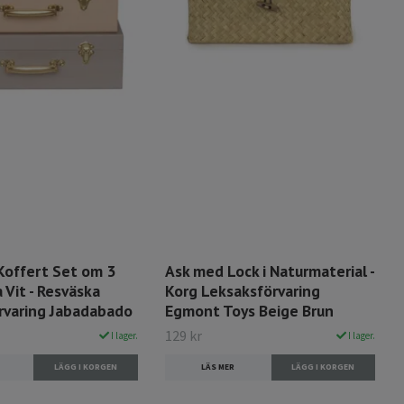
Koffert Set om 3
Ask med Lock i Naturmaterial -
 Vit - Resväska
Korg Leksaksförvaring
rvaring Jabadabado
Egmont Toys Beige Brun
129 kr
I lager.
I lager.
LÄS MER