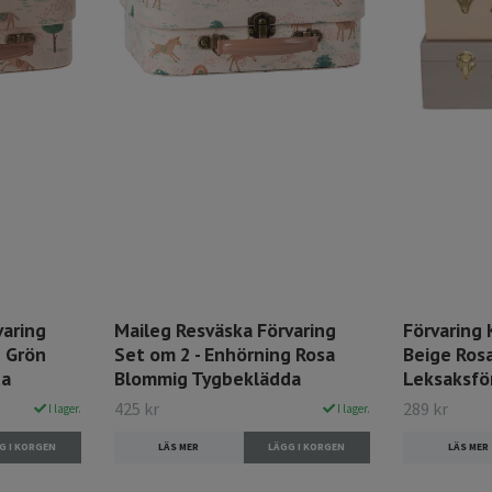
varing
Maileg Resväska Förvaring
Förvaring 
g Grön
Set om 2 - Enhörning Rosa
Beige Rosa
da
Blommig Tygbeklädda
Leksaksfö
425 kr
289 kr
I lager.
I lager.
LÄS MER
LÄS MER