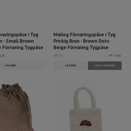
varingspåse i Tyg
Maileg Förvaringspåse i Tyg
un - Small Brown
Prickig Brun - Brown Dots
e Förvaring Tygpåse
Beige Förvaring Tygpåse
lut
49 kr
I lager.
LÄS MER
LÄS MER