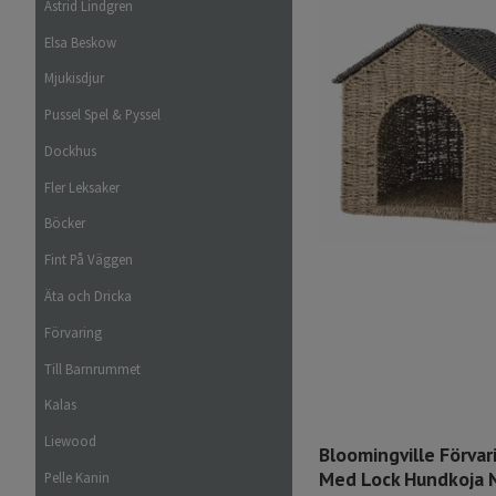
Astrid Lindgren
Elsa Beskow
Mjukisdjur
Pussel Spel & Pyssel
Dockhus
Fler Leksaker
Böcker
Fint På Väggen
Äta och Dricka
Förvaring
Till Barnrummet
Kalas
Liewood
Bloomingville Förvar
Med Lock Hundkoja N
Pelle Kanin