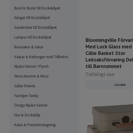
Bord & Stolar till Dockskåpet
Sängar till Dockskåpet
Garderober till Dockskåpet
Lampor till Dockskåpet
Bloomingville Förvar
Med Lock Glass med 
Resväskor & Askar
Cillie Basket Stor
Valpar & Kattungar med Tillbehör
Leksaksförvaring De
till Barnrummet
Mjuka Vänner i Plysch
Tillfälligt slut
Stora Kaniner & Möss
LÄS MER
Safari Friends
Familjen Teddy
Övriga Mjuka Vänner
Hus & Dockskåp
Kalas & Presentinslagning