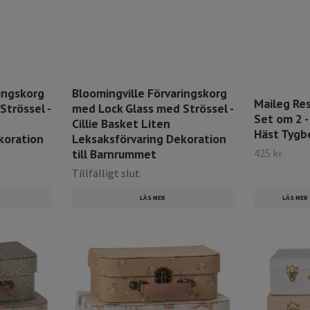
ingskorg
Bloomingville Förvaringskorg
Maileg Res
Strössel -
med Lock Glass med Strössel -
Set om 2 
Cillie Basket Liten
Häst Tygb
koration
Leksaksförvaring Dekoration
425 kr
till Barnrummet
Tillfälligt slut
LÄS MER
LÄS MER