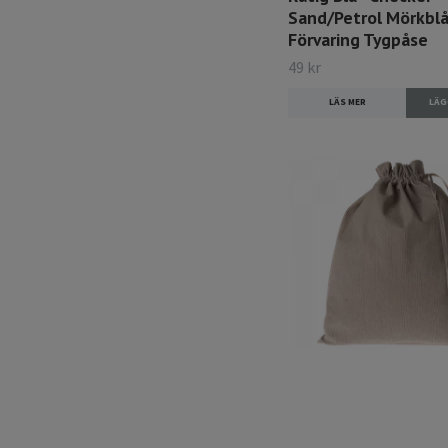
Sand/Petrol Mörkbl
Förvaring Tygpåse
49 kr
LÄS MER