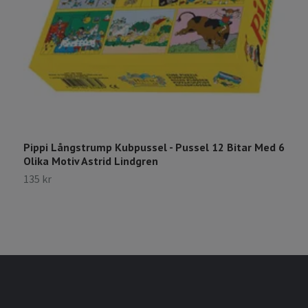
Pippi Långstrump Kubpussel - Pussel 12 Bitar Med 6
A
Olika Motiv Astrid Lindgren
G
135 kr
9