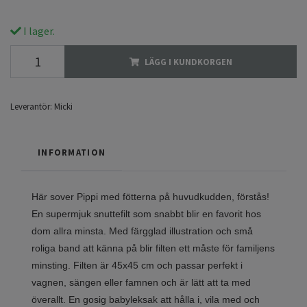
I lager.
LÄGG I KUNDKORGEN
Leverantör:
Micki
INFORMATION
Här sover Pippi med fötterna på huvudkudden, förstås!
En supermjuk snuttefilt som snabbt blir en favorit hos
dom allra minsta. Med färgglad illustration och små
roliga band att känna på blir filten ett måste för familjens
minsting. Filten är 45x45 cm och passar perfekt i
vagnen, sängen eller famnen och är lätt att ta med
överallt. En gosig babyleksak att hålla i, vila med och