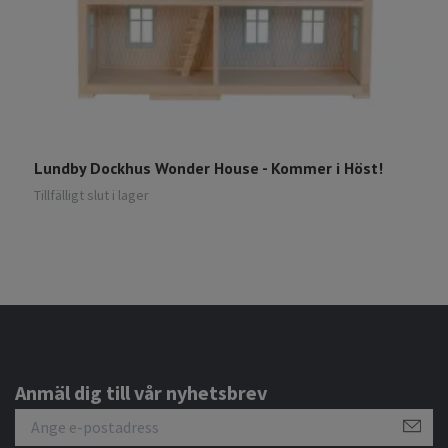
K
M
M
Lundby Dockhus Wonder House - Kommer i Höst!
1
Tillfälligt slut i lager
Anmäl dig till vår nyhetsbrev