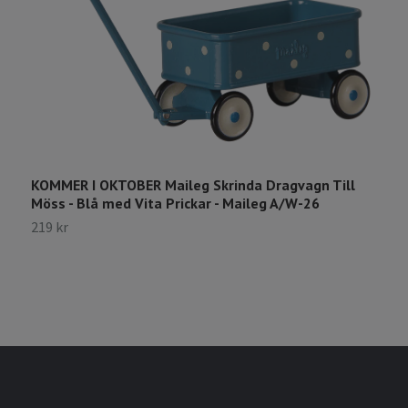
KOMMER I OKTOBER Maileg Skrinda Dragvagn Till
K
Möss - Blå med Vita Prickar - Maileg A/W-26
-
219 kr
1