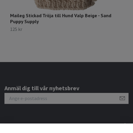
Maileg Stickad Tröja till Hund Valp Beige - Sand
M
Puppy Supply
S
125 kr
1
Anmäl dig till vår nyhetsbrev
Om oss