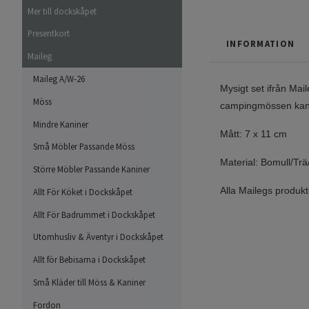
Mer till dockskåpet
Presentkort
INFORMATION
Maileg
Maileg A/W-26
Mysigt set ifrån Mai
Möss
campingmössen kan 
Mindre Kaniner
Mått: 7 x 11 cm
Små Möbler Passande Möss
Material: Bomull/Trä
Större Möbler Passande Kaniner
Alla Mailegs prod
ukt
Allt För Köket i Dockskåpet
Allt För Badrummet i Dockskåpet
Utomhusliv & Äventyr i Dockskåpet
Allt för Bebisarna i Dockskåpet
Små Kläder till Möss & Kaniner
Fordon