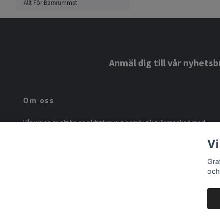
Allt För Barnrummet
Anmäl dig till vår nyhetsb
Om oss
Vår vision är att ha en riktigt mysig barnbutik fullsmockad med
härligt till barnen och till barnrummet. Vi fullkomligt älskar Maileg
Vi
och vårt mål är att ha Sveriges största sortiment till marknadens
bästa priser! Följ oss gärna på Instagram @grafite.se
Gra
och
© 2026 Grafite