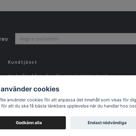
rev
Kundtjänst
Har du några frågor eller vill komma i kontakt med oss?
Välkommen att maila
info@grafite.se
 använder cookies
fite använder cookies för att anpassa det innehåll som visas för di
 för att du ska få bästa tänkbara upplevelse när du handlar hos os
Godkänn alla
Endast nödvändiga