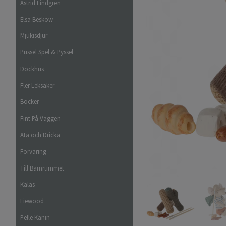
Astrid Lindgren
Elsa Beskow
Mjukisdjur
Pussel Spel & Pyssel
Dockhus
Fler Leksaker
Böcker
Fint På Väggen
Äta och Dricka
Förvaring
Till Barnrummet
Kalas
Liewood
Pelle Kanin