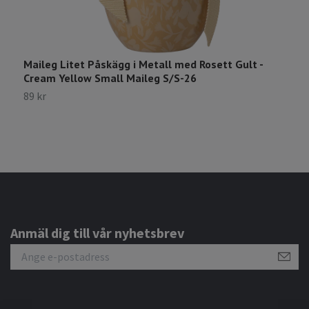
Maileg Litet Påskägg i Metall med Rosett Gult -
M
Cream Yellow Small Maileg S/S-26
P
89 kr
8
Anmäl dig till vår nyhetsbrev