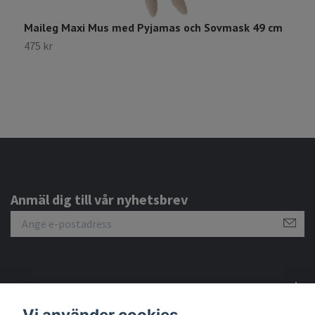
Maileg Maxi Mus med Pyjamas och Sovmask 49 cm
M
475 kr
4
Anmäl dig till vår nyhetsbrev
Om oss
Vi använder cookies