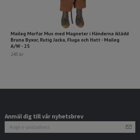
Maileg Morfar Mus med Magneter i Händerna iklädd
M
Bruna Byxor, Rutig Jacka, Fluga och Hatt - Maileg
H
A/W - 25
1
245 kr
Anmäl dig till vår nyhetsbrev