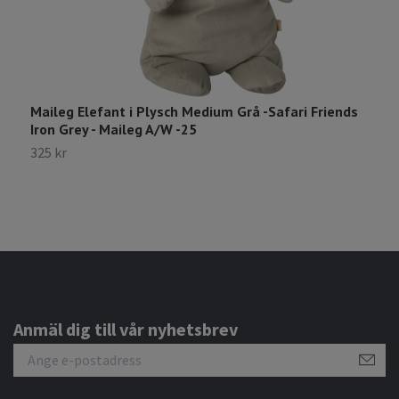
Maileg Elefant i Plysch Medium Grå -Safari Friends
M
Iron Grey - Maileg A/W -25
G
325 kr
2
Anmäl dig till vår nyhetsbrev