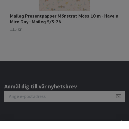
Maileg Presentpapper Mönstrat Möss 10 m - Have a
M
Mice Day - Maileg S/S-26
-
115 kr
1
Anmäl dig till vår nyhetsbrev
Om oss