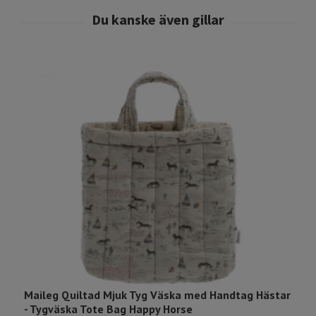
Maileg Quiltad Mjuk Tyg Väska med Handtag Hästar
M
- Tygväska Tote Bag Happy Horse
B