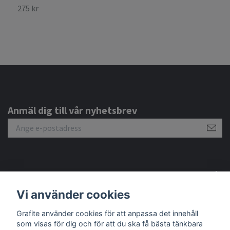
275 kr
2
Anmäl dig till vår nyhetsbrev
Om oss
Vi använder cookies
Kundtjänst
Grafite använder cookies för att anpassa det innehåll
som visas för dig och för att du ska få bästa tänkbara