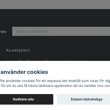
rev
Kundtjänst
Har du några frågor eller vill komma i kontakt med oss?
Välkommen att maila
info@grafite.se
 använder cookies
fite använder cookies för att anpassa det innehåll som visas för di
 för att du ska få bästa tänkbara upplevelse när du handlar hos os
Godkänn alla
Endast nödvändiga