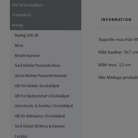
Mer till dockskåpet
Presentkort
INFORMATION
Maileg
Maileg A/W-26
Superfin mus från Ma
Möss
Mått badkar: 9x7 c
Mindre Kaniner
Mått mus: 13 cm
Små Möbler Passande Möss
Större Möbler Passande Kaniner
Alla Mailegs produk
Allt För Köket i Dockskåpet
Allt För Badrummet i Dockskåpet
Utomhusliv & Äventyr i Dockskåpet
Allt för Bebisarna i Dockskåpet
Små Kläder till Möss & Kaniner
Fordon