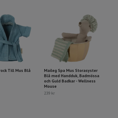
ock Till Mus Blå
Maileg Spa Mus Storasyster
Mai
Blå med Handduk, Badmössa
149 
och Guld Badkar - Wellness
Mouse
239 kr