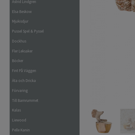
Astrid Lindgren
Elsa Beskow
Mjukisdjur
Pussel Spel & Pyssel
Dockhus
Fler Leksaker
Böcker
Fint På Väggen
Äta och Dricka
Förvaring
Till Barnrummet
Kalas
Liewood
Pelle Kanin