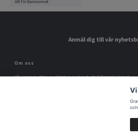
Allt För Barnrummet
Anmäl dig till vår nyhetsb
Om oss
Vår vision är att ha en riktigt mysig barnbutik fullsmockad med
härligt till barnen och till barnrummet. Vi fullkomligt älskar Maileg
Vi
och vårt mål är att ha Sveriges största sortiment till marknadens
bästa priser! Följ oss gärna på Instagram @grafite.se
Gra
och
© 2026 Grafite