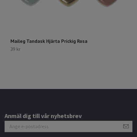
M
Maileg Tandask Hjärta Prickig Rosa
H
39 kr
3
Anmäl dig till vår nyhetsbrev