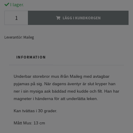
I lager.
LÄGG I KUNDKORGEN
Leverantör:
Maileg
INFORMATION
Underbar storebror mus ifrån Maileg med avtagbar
pyjamas på sig. När dagens äventyr är slut kryper han
ner i sin mysiga ask bäddad med kudde och filt. Han har
magneter i händerna för att underlätta leken.
Kan tvättas i 30 grader.
Mått Mus: 13 cm