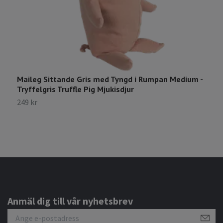
Maileg Sittande Gris med Tyngd i Rumpan Medium -
M
Tryffelgris Truffle Pig Mjukisdjur
T
249 kr
5
Anmäl dig till vår nyhetsbrev