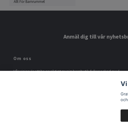
Allt För Barnrummet
Anmäl dig till vår nyhetsb
Om oss
Vår vision är att ha en riktigt mysig barnbutik fullsmockad med
härligt till barnen och till barnrummet. Vi fullkomligt älskar Maileg
Vi
och vårt mål är att ha Sveriges största sortiment till marknadens
bästa priser! Följ oss gärna på Instagram @grafite.se
Gra
och
© 2026 Grafite