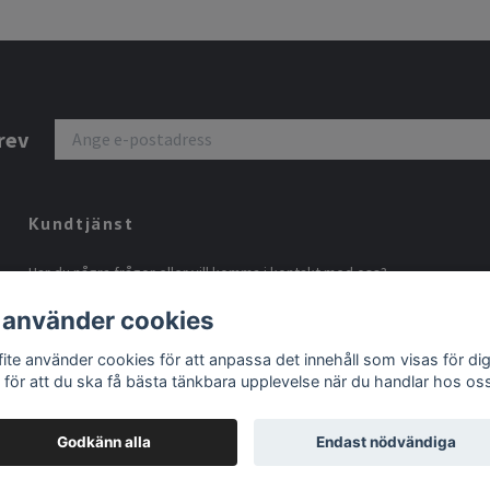
rev
Kundtjänst
Har du några frågor eller vill komma i kontakt med oss?
Välkommen att maila
info@grafite.se
 använder cookies
fite använder cookies för att anpassa det innehåll som visas för di
 för att du ska få bästa tänkbara upplevelse när du handlar hos os
Godkänn alla
Endast nödvändiga