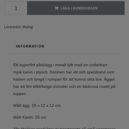
LÄGG I KUNDKORGEN
Leverantör:
Maileg
INFORMATION
Ett superfint påskägg i metall fyllt med en underbart
mjuk kanin i plysch. Kaninen har ett sött spetsband runt
halsen och tyngd i rumpan för att kunna sitta bra. Ägget
har ett fint blått/beige mönster och en blekrosa rosett på
toppen.
Mått ägg: 18 x 12 x 12 cm
Mått Kanin: 26 cm
Alla Mailegs produkter är handgjorda så små variationer