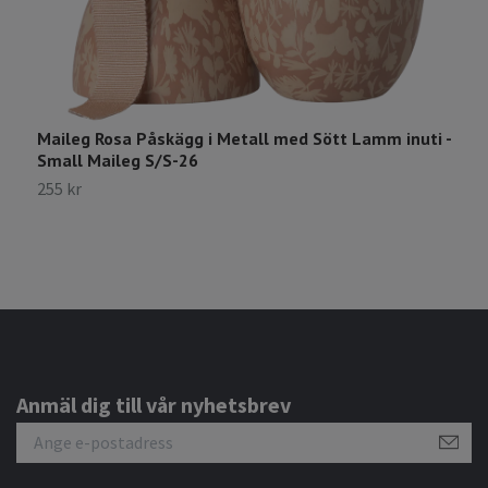
Maileg Rosa Påskägg i Metall med Sött Lamm inuti -
M
Small Maileg S/S-26
-
255 kr
2
Anmäl dig till vår nyhetsbrev