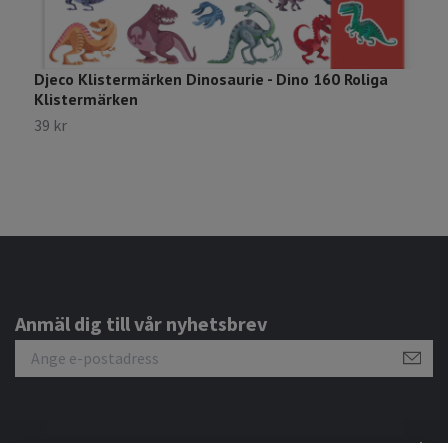
Djeco Klistermärken Dinosaurie - Dino 160 Roliga
M
Klistermärken
K
39 kr
5
Anmäl dig till vår nyhetsbrev