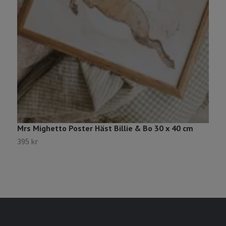
Mrs Mighetto Poster Häst Billie & Bo 30 x 40 cm
M
395 kr
3