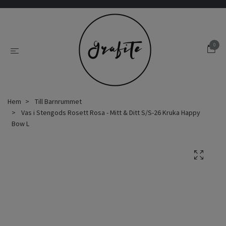
0
Hem
Till Barnrummet
Vas i Stengods Rosett Rosa - Mitt & Ditt S/S-26 Kruka Happy
Bow L