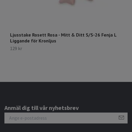
Ljusstake Rosett Rosa - Mitt & Ditt S/S-26 Fenja L
L
Liggande för Kronljus
L
129 kr
1
Anmäl dig till vår nyhetsbrev