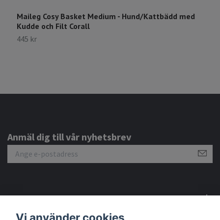
Maileg Cosy Basket Medium - Hund/Kattbädd med
M
Kudde och Filt Corall
P
445 kr
1
Anmäl dig till vår nyhetsbrev
Om oss
Vi använder cookies