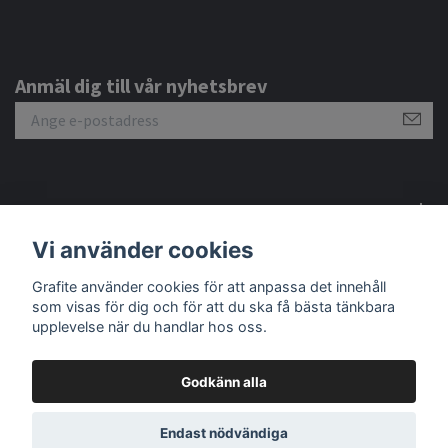
Anmäl dig till vår nyhetsbrev
Om oss
Vi använder cookies
Kundtjänst
Grafite använder cookies för att anpassa det innehåll
som visas för dig och för att du ska få bästa tänkbara
upplevelse när du handlar hos oss.
Godkänn alla
© 2026 Grafite
Endast nödvändiga